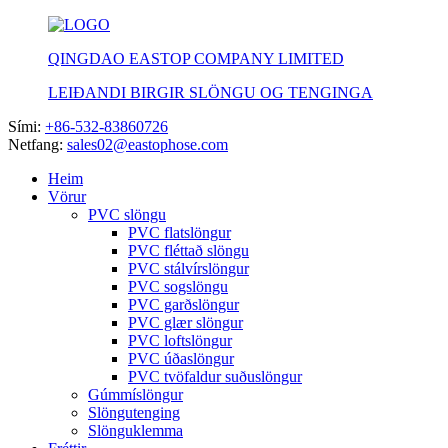
QINGDAO EASTOP COMPANY LIMITED
LEIÐANDI BIRGIR SLÖNGU OG TENGINGA
Sími:
+86-532-83860726
Netfang:
sales02@eastophose.com
Heim
Vörur
PVC slöngu
PVC flatslöngur
PVC fléttað slöngu
PVC stálvírslöngur
PVC sogslöngu
PVC garðslöngur
PVC glær slöngur
PVC loftslöngur
PVC úðaslöngur
PVC tvöfaldur suðuslöngur
Gúmmíslöngur
Slöngutenging
Slönguklemma