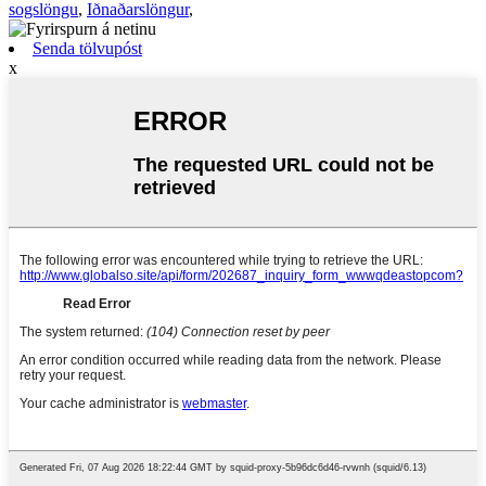
sogslöngu
,
Iðnaðarslöngur
,
Senda tölvupóst
x