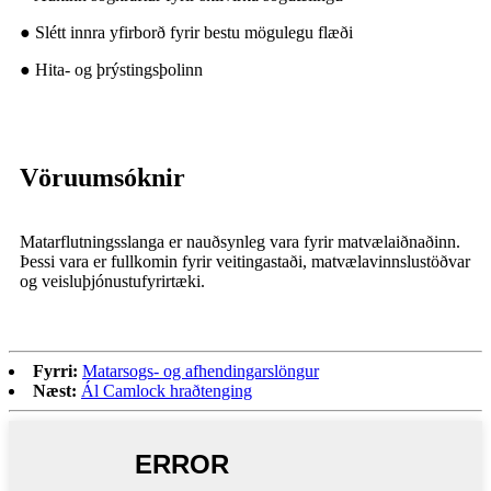
● Slétt innra yfirborð fyrir bestu mögulegu flæði
● Hita- og þrýstingsþolinn
Vöruumsóknir
Matarflutningsslanga er nauðsynleg vara fyrir matvælaiðnaðinn.
Þessi vara er fullkomin fyrir veitingastaði, matvælavinnslustöðvar
og veisluþjónustufyrirtæki.
Fyrri:
Matarsogs- og afhendingarslöngur
Næst:
Ál Camlock hraðtenging