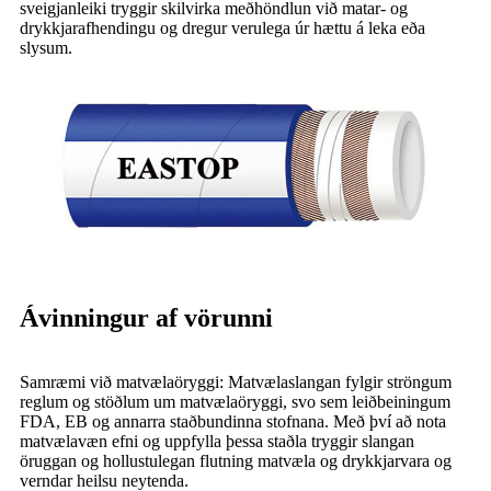
sveigjanleiki tryggir skilvirka meðhöndlun við matar- og
drykkjarafhendingu og dregur verulega úr hættu á leka eða
slysum.
Ávinningur af vörunni
Samræmi við matvælaöryggi: Matvælaslangan fylgir ströngum
reglum og stöðlum um matvælaöryggi, svo sem leiðbeiningum
FDA, EB og annarra staðbundinna stofnana. Með því að nota
matvælavæn efni og uppfylla þessa staðla tryggir slangan
öruggan og hollustulegan flutning matvæla og drykkjarvara og
verndar heilsu neytenda.