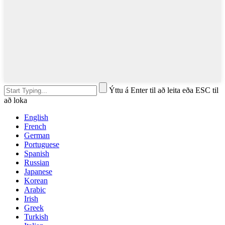
Ýttu á Enter til að leita eða ESC til
að loka
English
French
German
Portuguese
Spanish
Russian
Japanese
Korean
Arabic
Irish
Greek
Turkish