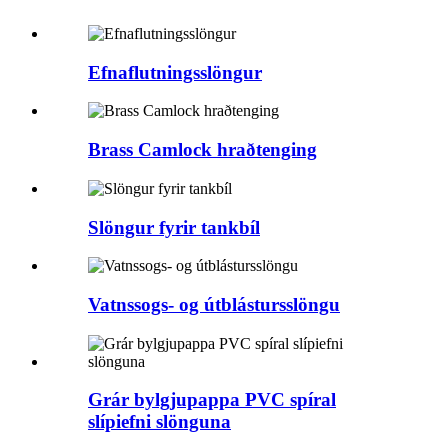
Efnaflutningsslöngur
Brass Camlock hraðtenging
Slöngur fyrir tankbíl
Vatnssogs- og útblástursslöngu
Grár bylgjupappa PVC spíral
slípiefni slönguna