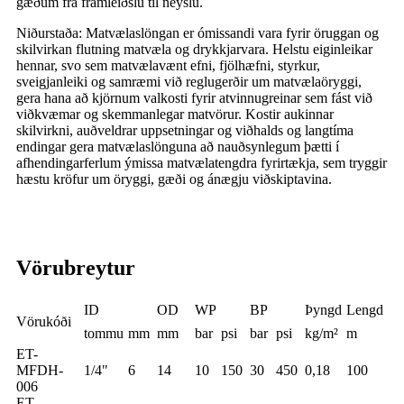
gæðum frá framleiðslu til neyslu.
Niðurstaða: Matvælaslöngan er ómissandi vara fyrir öruggan og
skilvirkan flutning matvæla og drykkjarvara. Helstu eiginleikar
hennar, svo sem matvælavænt efni, fjölhæfni, styrkur,
sveigjanleiki og samræmi við reglugerðir um matvælaöryggi,
gera hana að kjörnum valkosti fyrir atvinnugreinar sem fást við
viðkvæmar og skemmanlegar matvörur. Kostir aukinnar
skilvirkni, auðveldrar uppsetningar og viðhalds og langtíma
endingar gera matvælaslönguna að nauðsynlegum þætti í
afhendingarferlum ýmissa matvælatengdra fyrirtækja, sem tryggir
hæstu kröfur um öryggi, gæði og ánægju viðskiptavina.
Vörubreytur
ID
OD
WP
BP
Þyngd
Lengd
Vörukóði
tommu
mm
mm
bar
psi
bar
psi
kg/m²
m
ET-
MFDH-
1/4"
6
14
10
150
30
450
0,18
100
006
ET-