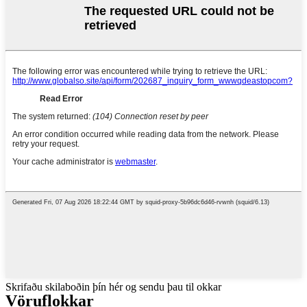
Skrifaðu skilaboðin þín hér og sendu þau til okkar
Vöruflokkar