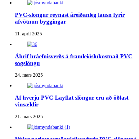
PVC-slöngur reynast áreiðanleg lausn fyrir
afvötnun byggingar
11. apríl 2025
Áhrif hráefnisverðs á framleiðslukostnað PVC
sogslöngu
24. mars 2025
Af hverju PVC Layflat slöngur eru að öðlast
vinsældir
21. mars 2025