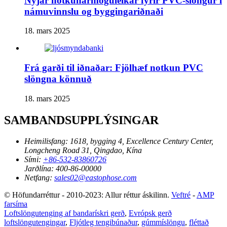
Nýjar notkunarmöguleikar fyrir PVC-slöngur í
námuvinnslu og byggingariðnaði
18. mars 2025
Frá garði til iðnaðar: Fjölhæf notkun PVC
slöngna könnuð
18. mars 2025
SAMBANDSUPPLÝSINGAR
Heimilisfang:
1618, bygging 4, Excellence Century Center,
Longcheng Road 31, Qingdao, Kína
Sími:
+86-532-83860726
Jarðlína:
400-86-00000
Netfang:
sales02@eastophose.com
© Höfundarréttur - 2010-2023: Allur réttur áskilinn.
Veftré
-
AMP
farsíma
Loftslöngutenging af bandarískri gerð
,
Evrópsk gerð
loftslöngutengingar
,
Fljótleg tengibúnaður
,
gúmmíslöngu
,
fléttað