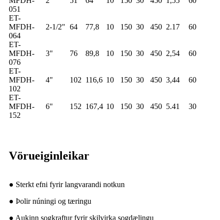
MFDH-
2"
51
64
10
150
30
450
1,55
60
051
ET-
MFDH-
2-1/2"
64
77,8
10
150
30
450
2.17
60
064
ET-
MFDH-
3"
76
89,8
10
150
30
450
2,54
60
076
ET-
MFDH-
4"
102
116,6
10
150
30
450
3,44
60
102
ET-
MFDH-
6"
152
167,4
10
150
30
450
5.41
30
152
Vörueiginleikar
● Sterkt efni fyrir langvarandi notkun
● Þolir núningi og tæringu
● Aukinn sogkraftur fyrir skilvirka sogdælingu