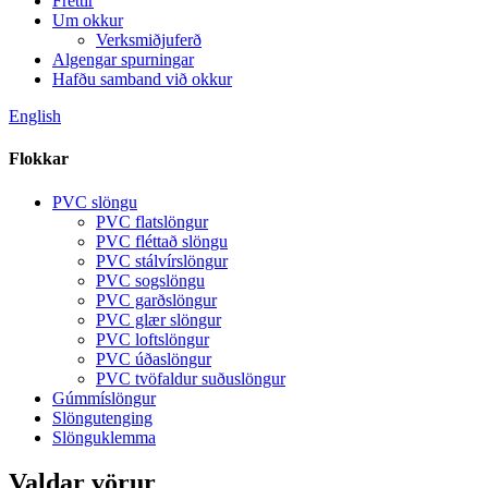
Fréttir
Um okkur
Verksmiðjuferð
Algengar spurningar
Hafðu samband við okkur
English
Flokkar
PVC slöngu
PVC flatslöngur
PVC fléttað slöngu
PVC stálvírslöngur
PVC sogslöngu
PVC garðslöngur
PVC glær slöngur
PVC loftslöngur
PVC úðaslöngur
PVC tvöfaldur suðuslöngur
Gúmmíslöngur
Slöngutenging
Slönguklemma
Valdar vörur