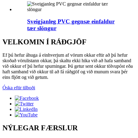
Sveigjanleg PVC gegnsæ einfaldur
tær slöngur
VELKOMIN Í RÁÐGJÖF
Ef þú hefur áhuga á einhverjum af vörum okkar eftir að þú hefur
skoðað vörulistann okkar, þá skaltu ekki hika við að hafa samband
við okkur ef þú hefur spurningar. Þú getur sent okkur tölvupóst eða
haft samband við okkur til að fá ráðgjöf og við munum svara þér
eins fljótt og við getum.
Óska eftir tilboði
NÝLEGAR FÆRSLUR