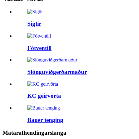
Sigtir
Fótventill
Slönguviðgerðarmaður
KC geirvörta
Bauer tenging
Matarafhendingarslanga