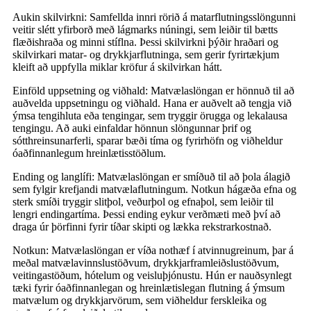
Aukin skilvirkni: Samfellda innri rörið á matarflutningsslöngunni
veitir slétt yfirborð með lágmarks núningi, sem leiðir til bætts
flæðishraða og minni stíflna. Þessi skilvirkni þýðir hraðari og
skilvirkari matar- og drykkjarflutninga, sem gerir fyrirtækjum
kleift að uppfylla miklar kröfur á skilvirkan hátt.
Einföld uppsetning og viðhald: Matvælaslöngan er hönnuð til að
auðvelda uppsetningu og viðhald. Hana er auðvelt að tengja við
ýmsa tengihluta eða tengingar, sem tryggir örugga og lekalausa
tengingu. Að auki einfaldar hönnun slöngunnar þrif og
sótthreinsunarferli, sparar bæði tíma og fyrirhöfn og viðheldur
óaðfinnanlegum hreinlætisstöðlum.
Ending og langlífi: Matvælaslöngan er smíðuð til að þola álagið
sem fylgir krefjandi matvælaflutningum. Notkun hágæða efna og
sterk smíði tryggir slitþol, veðurþol og efnaþol, sem leiðir til
lengri endingartíma. Þessi ending eykur verðmæti með því að
draga úr þörfinni fyrir tíðar skipti og lækka rekstrarkostnað.
Notkun: Matvælaslöngan er víða nothæf í atvinnugreinum, þar á
meðal matvælavinnslustöðvum, drykkjarframleiðslustöðvum,
veitingastöðum, hótelum og veisluþjónustu. Hún er nauðsynlegt
tæki fyrir óaðfinnanlegan og hreinlætislegan flutning á ýmsum
matvælum og drykkjarvörum, sem viðheldur ferskleika og