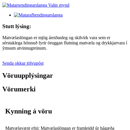
Stutt lýsing:
Matvælaslöngan er mjög áreiðanleg og skilvirk vara sem er
sérstaklega hönnuð fyrir öruggan flutning matvæla og drykkjarvara í
ýmsum atvinnugreinum.
Senda okkur tölvupóst
Vöruupplýsingar
Vörumerki
Kynning á vöru
Matvælavænt efni: Matvælaslöngan er framleidd úr hágæða