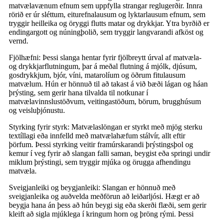
matvælavænum efnum sem uppfylla strangar reglugerðir. Innra
rörið er úr sléttum, eiturefnalausum og lyktarlausum efnum, sem
tryggir heilleika og öryggi flutts matar og drykkjar. Ytra byrðið er
endingargott og núningþolið, sem tryggir langvarandi afköst og
vernd.
Fjölhæfni: Þessi slanga hentar fyrir fjölbreytt úrval af matvæla-
og drykkjarflutningum, þar á meðal flutning á mjólk, djúsum,
gosdrykkjum, bjór, víni, matarolíum og öðrum fitulausum
matvælum. Hún er hönnuð til að takast á við bæði lágan og háan
þrýsting, sem gerir hana tilvalda til notkunar í
matvælavinnslustöðvum, veitingastöðum, börum, brugghúsum
og veisluþjónustu.
Styrking fyrir styrk: Matvælaslöngan er styrkt með mjög sterku
textíllagi eða innfelld með matvælahæfum stálvír, allt eftir
þörfum. Þessi styrking veitir framúrskarandi þrýstingsþol og
kemur í veg fyrir að slangan falli saman, beygist eða springi undir
miklum þrýstingi, sem tryggir mjúka og örugga afhendingu
matvæla.
Sveigjanleiki og beygjanleiki: Slangan er hönnuð með
sveigjanleika og auðvelda meðförun að leiðarljósi. Hægt er að
beygja hana án þess að hún beygi sig eða skerði flæði, sem gerir
kleift að sigla mjúklega í kringum horn og þröng rými. Þessi