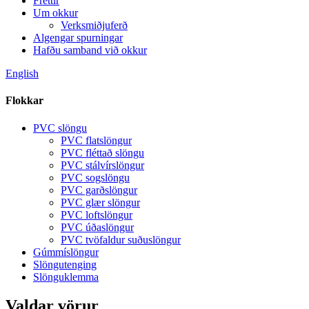
Fréttir
Um okkur
Verksmiðjuferð
Algengar spurningar
Hafðu samband við okkur
English
Flokkar
PVC slöngu
PVC flatslöngur
PVC fléttað slöngu
PVC stálvírslöngur
PVC sogslöngu
PVC garðslöngur
PVC glær slöngur
PVC loftslöngur
PVC úðaslöngur
PVC tvöfaldur suðuslöngur
Gúmmíslöngur
Slöngutenging
Slönguklemma
Valdar vörur