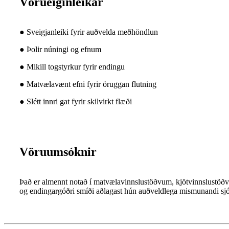
Vörueiginleikar
● Sveigjanleiki fyrir auðvelda meðhöndlun
● Þolir núningi og efnum
● Mikill togstyrkur fyrir endingu
● Matvælavænt efni fyrir öruggan flutning
● Slétt innri gat fyrir skilvirkt flæði
Vöruumsóknir
Það er almennt notað í matvælavinnslustöðvum, kjötvinnslustöðv
og endingargóðri smíði aðlagast hún auðveldlega mismunandi sjó