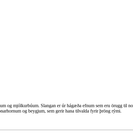
um og mjólkurbúum. Slangan er úr hágæða efnum sem eru örugg til notku
narhornum og beygjum, sem gerir hana tilvalda fyrir þröng rými.