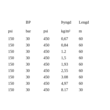
BP
Þyngd
Lengd
psi
bar
psi
kg/m²
m
150
30
450
0,67
60
150
30
450
0,84
60
150
30
450
1.2
60
150
30
450
1,5
60
150
30
450
1,93
60
150
30
450
2,55
60
150
30
450
3.08
60
150
30
450
4,97
60
150
30
450
8.17
30