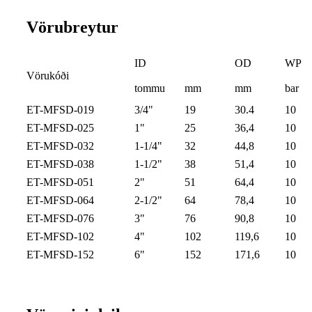
Vörubreytur
ID
OD
WP
Vörukóði
tommu
mm
mm
bar
ET-MFSD-019
3/4"
19
30.4
10
ET-MFSD-025
1"
25
36,4
10
ET-MFSD-032
1-1/4"
32
44,8
10
ET-MFSD-038
1-1/2"
38
51,4
10
ET-MFSD-051
2"
51
64,4
10
ET-MFSD-064
2-1/2"
64
78,4
10
ET-MFSD-076
3"
76
90,8
10
ET-MFSD-102
4"
102
119,6
10
ET-MFSD-152
6"
152
171,6
10