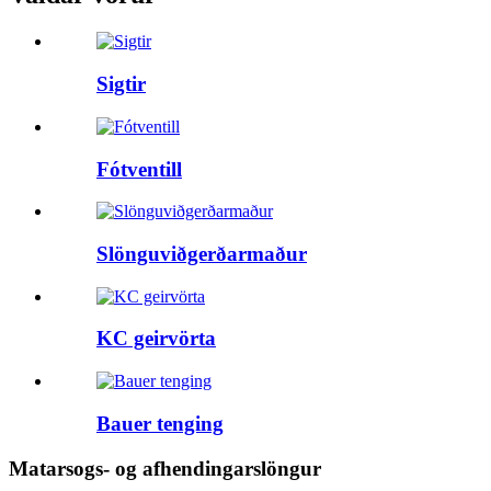
Sigtir
Fótventill
Slönguviðgerðarmaður
KC geirvörta
Bauer tenging
Matarsogs- og afhendingarslöngur