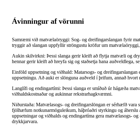
Ávinningur af vörunni
Samræmi við matvælaöryggi: Sog- og dreifingarslangan fyrir matv
tryggir að slangan uppfyllir ströngustu kröfur um matvælaöryggi, 
Aukin skilvirkni: Þessi slanga gerir kleift að flytja matvæli og dr
hennar gerir kleift að hreyfa sig og staðsetja hana auðveldlega, 
Einföld uppsetning og viðhald: Matarsogs- og dreifingarslangan e
uppsetningu. Að auki er slönguna auðveld í þrifum, annað hvort m
Langlífi og endingartími: Þessi slanga er smíðuð úr hágæða matvæl
viðhaldskostnaðar og aukinnar rekstrarhagkvæmni.
Niðurstaða: Matvælasogs- og dreifingarslöngan er sérhæfð vara 
fjölhæfum notkunarmöguleikum, háþróaðri styrkingu og áherslu á ö
uppsetningar og viðhalds og endingartíma gera matvælasogs- og 
drykkjarvara.