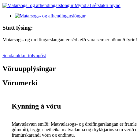
Stutt lýsing:
Matarsogs- og dreifingarslangan er sérhæfð vara sem er hönnuð fyrir
Senda okkur tölvupóst
Vöruupplýsingar
Vörumerki
Kynning á vöru
Matvælavæn smíði: Matvælasogs- og dreifingarslangan er framleid
gúmmíi), tryggir heilleika matvælanna og drykkjarins sem verið er
framúrskarandi vörn og endingu.