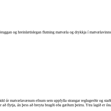
 öruggan og hreinlætislegan flutning matvæla og drykkja í matvælavinn
d úr matvælavænum efnum sem uppfylla strangar reglugerðir og staðla. 
 að flytja, án þess að breyta bragði eða gæðum þeirra. Ytra lagið er ón