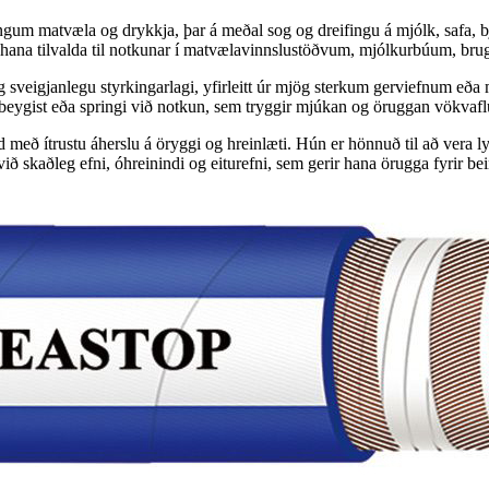
utningum matvæla og drykkja, þar á meðal sog og dreifingu á mjólk, safa
rir hana tilvalda til notkunar í matvælavinnslustöðvum, mjólkurbúum, 
g sveigjanlegu styrkingarlagi, yfirleitt úr mjög sterkum gerviefnum eða
, beygist eða springi við notkun, sem tryggir mjúkan og öruggan vökvafl
 með ítrustu áherslu á öryggi og hreinlæti. Hún er hönnuð til að vera l
við skaðleg efni, óhreinindi og eiturefni, sem gerir hana örugga fyrir be