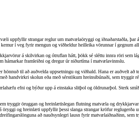
æli uppfyllir strangar reglur um matvælaöryggi og iðnaðarstaðla, þar 
kemur í veg fyrir mengun og viðheldur heilleika vörunnar í gegnum allt 
ykkjarvörur á skilvirkan og ótruflan hátt, þökk sé sléttu innra röri sem 
sem hámarkar framleiðni og dregur úr niðurtíma í matvælavinnslu.
r hönnuð til að auðvelda uppsetningu og viðhald. Hana er auðvelt að ten
eð handvirkri skolun eða með sérstökum hreinsibúnaði, sem tryggir rétt
ahæfu efni og býður upp á einstaka slitþol og öldrunarþol. Sterk smíði 
sem tryggir öruggan og hreinlætislegan flutning matvæla og drykkjarv
ryggi og hreinlæti uppfyllir þessi slanga strangar kröfur reglugerða u
dreifingarslönguna að nauðsynlegri lausn fyrir matvælaiðnaðinn, sem t