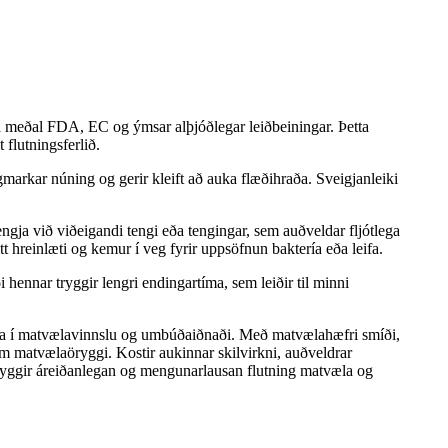
á meðal FDA, EC og ýmsar alþjóðlegar leiðbeiningar. Þetta
flutningsferlið.
lágmarkar núning og gerir kleift að auka flæðihraða. Sveigjanleiki
gja við viðeigandi tengi eða tengingar, sem auðveldar fljótlega
 hreinlæti og kemur í veg fyrir uppsöfnun baktería eða leifa.
hennar tryggir lengri endingartíma, sem leiðir til minni
ara í matvælavinnslu og umbúðaiðnaði. Með matvælahæfri smíði,
m matvælaöryggi. Kostir aukinnar skilvirkni, auðveldrar
ryggir áreiðanlegan og mengunarlausan flutning matvæla og