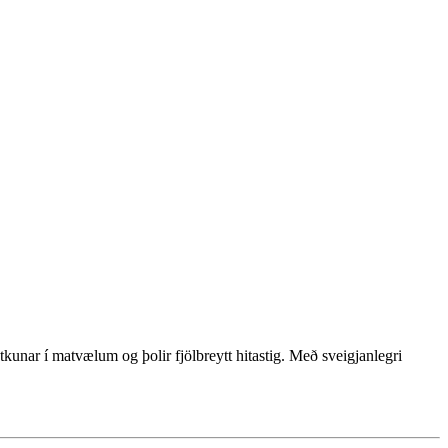
nar í matvælum og þolir fjölbreytt hitastig. Með sveigjanlegri