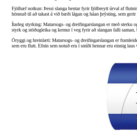
Fjölhæf notkun: Þessi slanga hentar fyrir fjölbreytt úrval af fl
hönnuð til að takast á við bæði lágan og háan þrýsting, sem ge
Ítarleg styrking: Matarsogs- og dreifingarslangan er með sterku o
styrk og stöðugleika og kemur í veg fyrir að slangan falli saman
Öryggi og hreinlæti: Matarsogs- og dreifingarslangan er framleidd
sem eru flutt. Efnin sem notuð eru í smíði hennar eru einnig laus 