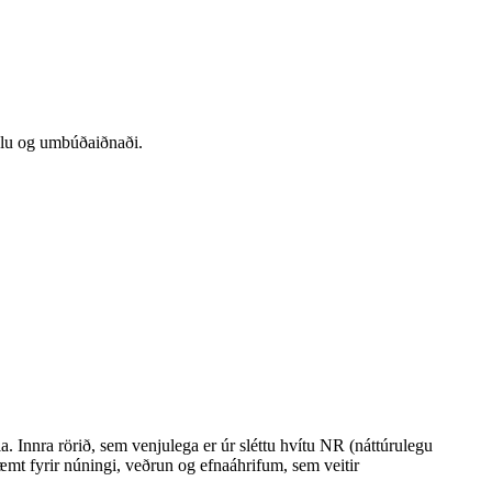
slu og umbúðaiðnaði.
Innra rörið, sem venjulega er úr sléttu hvítu NR (náttúrulegu
æmt fyrir núningi, veðrun og efnaáhrifum, sem veitir