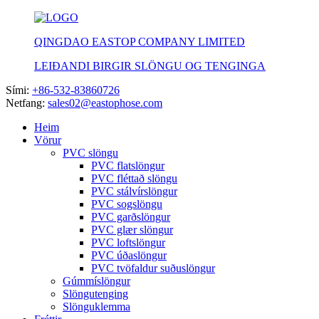
QINGDAO EASTOP COMPANY LIMITED
LEIÐANDI BIRGIR SLÖNGU OG TENGINGA
Sími:
+86-532-83860726
Netfang:
sales02@eastophose.com
Heim
Vörur
PVC slöngu
PVC flatslöngur
PVC fléttað slöngu
PVC stálvírslöngur
PVC sogslöngu
PVC garðslöngur
PVC glær slöngur
PVC loftslöngur
PVC úðaslöngur
PVC tvöfaldur suðuslöngur
Gúmmíslöngur
Slöngutenging
Slönguklemma