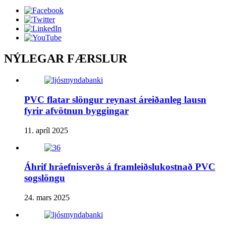
NÝLEGAR FÆRSLUR
PVC flatar slöngur reynast áreiðanleg lausn
fyrir afvötnun byggingar
11. apríl 2025
Áhrif hráefnisverðs á framleiðslukostnað PVC
sogslöngu
24. mars 2025