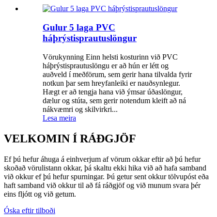
Gulur 5 laga PVC
háþrýstisprautuslöngur
Vörukynning Einn helsti kosturinn við PVC
háþrýstisprautuslöngu er að hún er létt og
auðveld í meðförum, sem gerir hana tilvalda fyrir
notkun þar sem hreyfanleiki er nauðsynlegur.
Hægt er að tengja hana við ýmsar úðaslöngur,
dælur og stúta, sem gerir notendum kleift að ná
nákvæmri og skilvirkri...
Lesa meira
VELKOMIN Í RÁÐGJÖF
Ef þú hefur áhuga á einhverjum af vörum okkar eftir að þú hefur
skoðað vörulistann okkar, þá skaltu ekki hika við að hafa samband
við okkur ef þú hefur spurningar. Þú getur sent okkur tölvupóst eða
haft samband við okkur til að fá ráðgjöf og við munum svara þér
eins fljótt og við getum.
Óska eftir tilboði