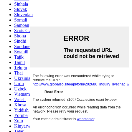
Sinhala
Slovak
Slovenian
Somali
Samoan
Scots Gaelic
Shona
Sindhi
Sundanese
Swahili
Tajik
Tamil
Telugu
Thai
Ukrainian
Urdu
Uzbek
Vietnamese
Welsh
Xhosa
Yiddish
Yoruba
Zulu
Kinyarwanda
Tatar