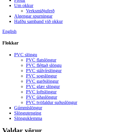
Fréttir
Um okkur
Verksmiðjuferð
Algengar spurningar
Hafðu samband við okkur
English
Flokkar
PVC slöngu
PVC flatslöngur
PVC fléttað slöngu
PVC stálvírslöngur
PVC sogslöngur
PVC garðslöngur
PVC glær slöngur
PVC loftslöngur
PVC úðaslöngur
PVC tvöfaldur suðuslöngur
Gúmmíslöngur
Slöngutenging
Slönguklemma
Valdar vörur