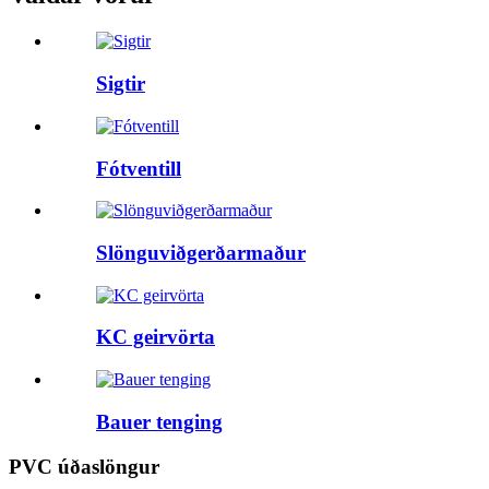
Sigtir
Fótventill
Slönguviðgerðarmaður
KC geirvörta
Bauer tenging
PVC úðaslöngur