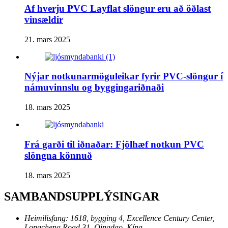
Af hverju PVC Layflat slöngur eru að öðlast
vinsældir
21. mars 2025
Nýjar notkunarmöguleikar fyrir PVC-slöngur í
námuvinnslu og byggingariðnaði
18. mars 2025
Frá garði til iðnaðar: Fjölhæf notkun PVC
slöngna könnuð
18. mars 2025
SAMBANDSUPPLÝSINGAR
Heimilisfang:
1618, bygging 4, Excellence Century Center,
Longcheng Road 31, Qingdao, Kína