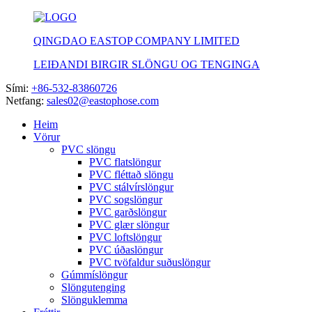
QINGDAO EASTOP COMPANY LIMITED
LEIÐANDI BIRGIR SLÖNGU OG TENGINGA
Sími:
+86-532-83860726
Netfang:
sales02@eastophose.com
Heim
Vörur
PVC slöngu
PVC flatslöngur
PVC fléttað slöngu
PVC stálvírslöngur
PVC sogslöngur
PVC garðslöngur
PVC glær slöngur
PVC loftslöngur
PVC úðaslöngur
PVC tvöfaldur suðuslöngur
Gúmmíslöngur
Slöngutenging
Slönguklemma