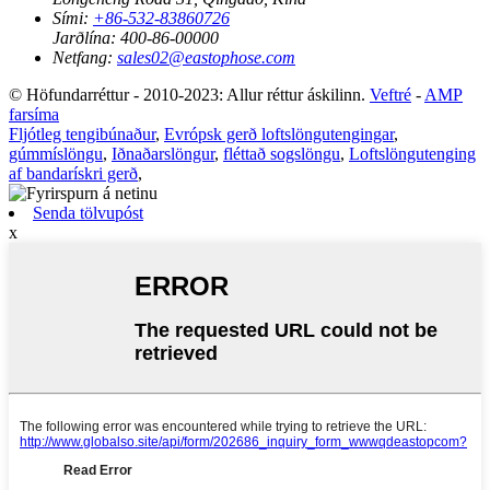
Sími:
+86-532-83860726
Jarðlína:
400-86-00000
Netfang:
sales02@eastophose.com
© Höfundarréttur - 2010-2023: Allur réttur áskilinn.
Veftré
-
AMP
farsíma
Fljótleg tengibúnaður
,
Evrópsk gerð loftslöngutengingar
,
gúmmíslöngu
,
Iðnaðarslöngur
,
fléttað sogslöngu
,
Loftslöngutenging
af bandarískri gerð
,
Senda tölvupóst
x