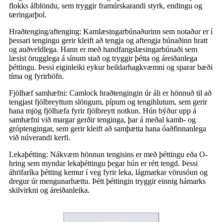
flokks álblöndu, sem tryggir framúrskarandi styrk, endingu og
tæringarþol.
Hraðtenging/aftenging: Kamlæsingarbúnaðurinn sem notaður er í
þessari tengingu gerir kleift að tengja og aftengja búnaðinn hratt
og auðveldlega. Hann er með handfangslæsingarbúnaði sem
læsist örugglega á sínum stað og tryggir þétta og áreiðanlega
þéttingu. Þessi eiginleiki eykur heildarhagkvæmni og sparar bæði
tíma og fyrirhöfn.
Fjölhæf samhæfni: Camlock hraðtengingin úr áli er hönnuð til að
tengjast fjölbreyttum slöngum, pípum og tengihlutum, sem gerir
hana mjög fjölhæfa fyrir fjölbreytt notkun. Hún býður upp á
samhæfni við margar gerðir tenginga, þar á meðal kamb- og
gróptengingar, sem gerir kleift að samþætta hana óaðfinnanlega
við núverandi kerfi.
Lekaþétting: Nákvæm hönnun tengisins er með þéttingu eða O-
hring sem myndar lekaþéttingu þegar hún er rétt tengd. Þessi
áhrifaríka þétting kemur í veg fyrir leka, lágmarkar vörusóun og
dregur úr mengunarhættu. Þétt þéttingin tryggir einnig hámarks
skilvirkni og áreiðanleika.