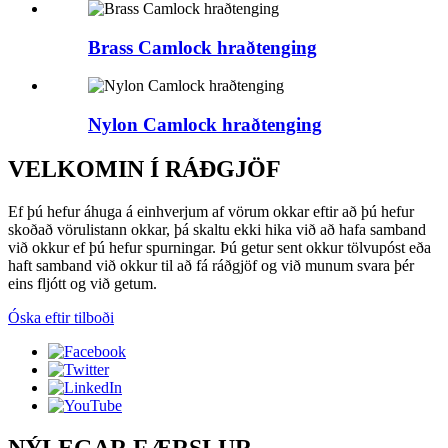
Brass Camlock hraðtenging
Nylon Camlock hraðtenging
VELKOMIN Í RÁÐGJÖF
Ef þú hefur áhuga á einhverjum af vörum okkar eftir að þú hefur
skoðað vörulistann okkar, þá skaltu ekki hika við að hafa samband
við okkur ef þú hefur spurningar. Þú getur sent okkur tölvupóst eða
haft samband við okkur til að fá ráðgjöf og við munum svara þér
eins fljótt og við getum.
Óska eftir tilboði
NÝLEGAR FÆRSLUR