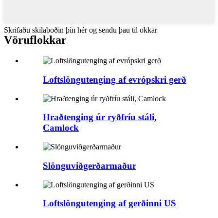
Skrifaðu skilaboðin þín hér og sendu þau til okkar
Vöruflokkar
Loftslöngutenging af evrópskri gerð
Hraðtenging úr ryðfríu stáli,
Camlock
Slönguviðgerðarmaður
Loftslöngutenging af gerðinni US