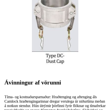
Ávinningur af vörunni
Tíma- og kostnaðarsparnaður: Hraðtenging og aftenging áls
Camlock hraðtengingarinnar dregur verulega úr niðurtíma meðan
á notkun stendur. Hún útrýmir þörfinni fyrir flóknar og tímafrekar