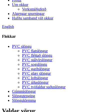
Fréttir
Um okkur
Verksmiðjuferð
Algengar spurningar
Hafðu samband við okkur
English
Flokkar
PVC slöngu
PVC flatslöngur
PVC fléttað slöngu
PVC stálvírslöngur
PVC sogslöngu
PVC garðslöngur
PVC glær slöngur
PVC loftslöngur
PVC úðaslöngur
PVC tvöfaldur suðuslöngur
Gúmmíslöngur
Slöngutenging
Slönguklemma
Valdar vörur