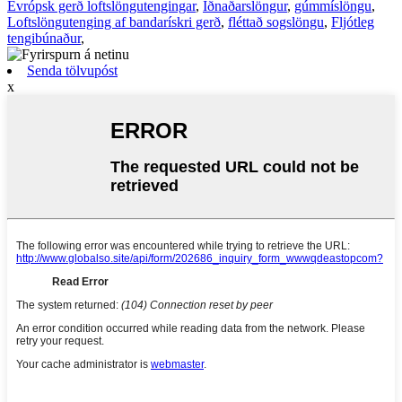
Evrópsk gerð loftslöngutengingar
,
Iðnaðarslöngur
,
gúmmíslöngu
,
Loftslöngutenging af bandarískri gerð
,
fléttað sogslöngu
,
Fljótleg
tengibúnaður
,
Senda tölvupóst
x