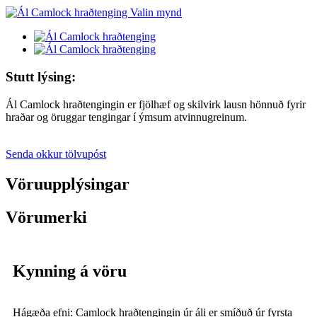
Stutt lýsing:
Ál Camlock hraðtengingin er fjölhæf og skilvirk lausn hönnuð fyrir
hraðar og öruggar tengingar í ýmsum atvinnugreinum.
Senda okkur tölvupóst
Vöruupplýsingar
Vörumerki
Kynning á vöru
Hágæða efni: Camlock hraðtengingin úr áli er smíðuð úr fyrsta