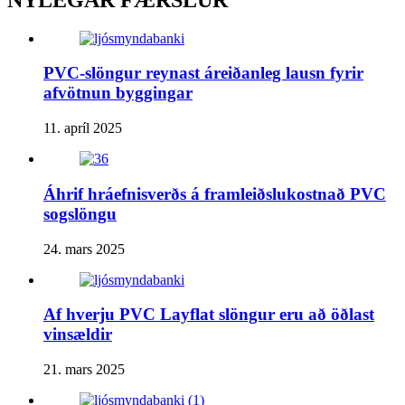
PVC-slöngur reynast áreiðanleg lausn fyrir
afvötnun byggingar
11. apríl 2025
Áhrif hráefnisverðs á framleiðslukostnað PVC
sogslöngu
24. mars 2025
Af hverju PVC Layflat slöngur eru að öðlast
vinsældir
21. mars 2025