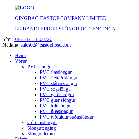
QINGDAO EASTOP COMPANY LIMITED
LEIÐANDI BIRGIR SLÖNGU OG TENGINGA
Sími:
+86-532-83860726
Netfang:
sales02@eastophose.com
Heim
Vörur
PVC slöngu
PVC flatslöngur
PVC fléttað slöngu
PVC stálvírslöngur
PVC sogslöngu
PVC garðslöngur
PVC glær slöngur
PVC loftslöngur
PVC úðaslöngur
PVC tvöfaldur suðuslöngur
Gúmmíslöngur
Slöngutenging
Slönguklemma