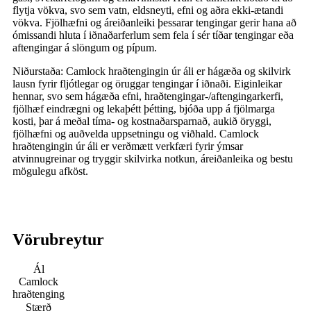
flytja vökva, svo sem vatn, eldsneyti, efni og aðra ekki-ætandi
vökva. Fjölhæfni og áreiðanleiki þessarar tengingar gerir hana að
ómissandi hluta í iðnaðarferlum sem fela í sér tíðar tengingar eða
aftengingar á slöngum og pípum.
Niðurstaða: Camlock hraðtengingin úr áli er hágæða og skilvirk
lausn fyrir fljótlegar og öruggar tengingar í iðnaði. Eiginleikar
hennar, svo sem hágæða efni, hraðtengingar-/aftengingarkerfi,
fjölhæf eindrægni og lekaþétt þétting, bjóða upp á fjölmarga
kosti, þar á meðal tíma- og kostnaðarsparnað, aukið öryggi,
fjölhæfni og auðvelda uppsetningu og viðhald. Camlock
hraðtengingin úr áli er verðmætt verkfæri fyrir ýmsar
atvinnugreinar og tryggir skilvirka notkun, áreiðanleika og bestu
mögulegu afköst.
Vörubreytur
Ál
Camlock
hraðtenging
Stærð