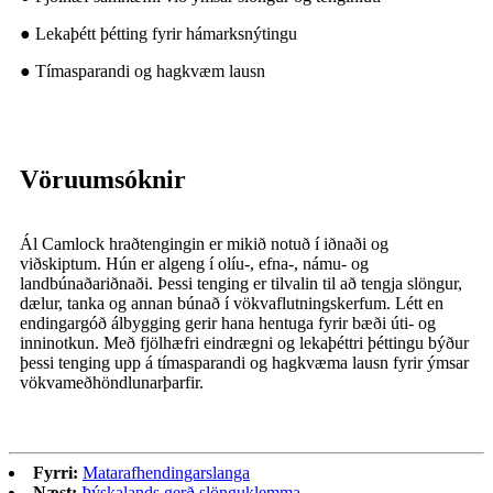
● Lekaþétt þétting fyrir hámarksnýtingu
● Tímasparandi og hagkvæm lausn
Vöruumsóknir
Ál Camlock hraðtengingin er mikið notuð í iðnaði og
viðskiptum. Hún er algeng í olíu-, efna-, námu- og
landbúnaðariðnaði. Þessi tenging er tilvalin til að tengja slöngur,
dælur, tanka og annan búnað í vökvaflutningskerfum. Létt en
endingargóð álbygging gerir hana hentuga fyrir bæði úti- og
inninotkun. Með fjölhæfri eindrægni og lekaþéttri þéttingu býður
þessi tenging upp á tímasparandi og hagkvæma lausn fyrir ýmsar
vökvameðhöndlunarþarfir.
Fyrri:
Matarafhendingarslanga
Næst:
Þýskalands gerð slönguklemma