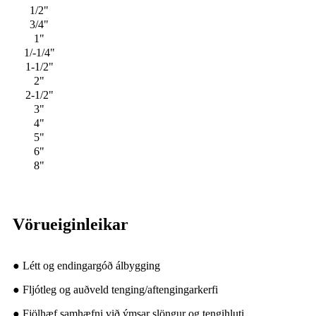
1/2"
3/4"
1"
1/-1/4"
1-1/2"
2"
2-1/2"
3"
4"
5"
6"
8"
Vörueiginleikar
● Létt og endingargóð álbygging
● Fljótleg og auðveld tenging/aftengingarkerfi
● Fjölhæf samhæfni við ýmsar slöngur og tengihluti