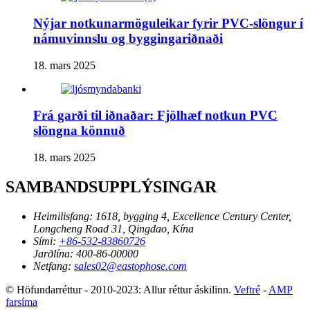
Nýjar notkunarmöguleikar fyrir PVC-slöngur í
námuvinnslu og byggingariðnaði
18. mars 2025
Frá garði til iðnaðar: Fjölhæf notkun PVC
slöngna könnuð
18. mars 2025
SAMBANDSUPPLÝSINGAR
Heimilisfang:
1618, bygging 4, Excellence Century Center,
Longcheng Road 31, Qingdao, Kína
Sími:
+86-532-83860726
Jarðlína:
400-86-00000
Netfang:
sales02@eastophose.com
© Höfundarréttur - 2010-2023: Allur réttur áskilinn.
Veftré
-
AMP
farsíma