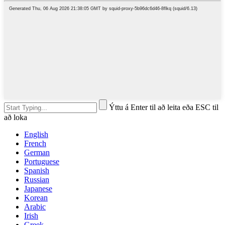
Ýttu á Enter til að leita eða ESC til
að loka
English
French
German
Portuguese
Spanish
Russian
Japanese
Korean
Arabic
Irish
Greek