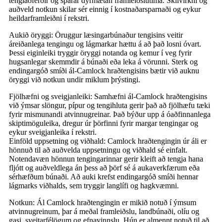
tengiaðferðir og sparar dýrmætan framleiðslutíma. Skilvirkni og
auðveld notkun skilar sér einnig í kostnaðarsparnaði og eykur
heildarframleiðni í rekstri.
Aukið öryggi: Öruggur læsingarbúnaður tengisins veitir
áreiðanlega tengingu og lágmarkar hættu á að það losni óvart.
Þessi eiginleiki tryggir öryggi notanda og kemur í veg fyrir
hugsanlegar skemmdir á búnaði eða leka á vörunni. Sterk og
endingargóð smíði ál-Camlock hraðtengisins bætir við auknu
öryggi við notkun undir miklum þrýstingi.
Fjölhæfni og sveigjanleiki: Samhæfni ál-Camlock hraðtengisins
við ýmsar slöngur, pípur og tengihluta gerir það að fjölhæfu tæki
fyrir mismunandi atvinnugreinar. Það býður upp á óaðfinnanlega
skiptimöguleika, dregur úr þörfinni fyrir margar tengingar og
eykur sveigjanleika í rekstri.
Einföld uppsetning og viðhald: Camlock hraðtengingin úr áli er
hönnuð til að auðvelda uppsetningu og viðhald sé einfalt.
Notendavæn hönnun tengingarinnar gerir kleift að tengja hana
fljótt og auðveldlega án þess að þörf sé á aukaverkfærum eða
sérhæfðum búnaði. Að auki krefst endingargóð smíði hennar
lágmarks viðhalds, sem tryggir langlífi og hagkvæmni.
Notkun: Ál Camlock hraðtengingin er mikið notuð í ýmsum
atvinnugreinum, þar á meðal framleiðslu, landbúnaði, olíu og
gasi, sveitarfélögum og efnavinnslu. Hún er almennt notuð til að