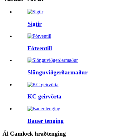
Sigtir
Fótventill
Slönguviðgerðarmaður
KC geirvörta
Bauer tenging
Ál Camlock hraðtenging