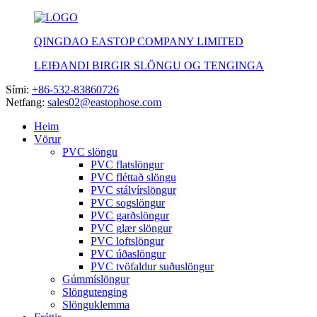
QINGDAO EASTOP COMPANY LIMITED
LEIÐANDI BIRGIR SLÖNGU OG TENGINGA
Sími:
+86-532-83860726
Netfang:
sales02@eastophose.com
Heim
Vörur
PVC slöngu
PVC flatslöngur
PVC fléttað slöngu
PVC stálvírslöngur
PVC sogslöngur
PVC garðslöngur
PVC glær slöngur
PVC loftslöngur
PVC úðaslöngur
PVC tvöfaldur suðuslöngur
Gúmmíslöngur
Slöngutenging
Slönguklemma