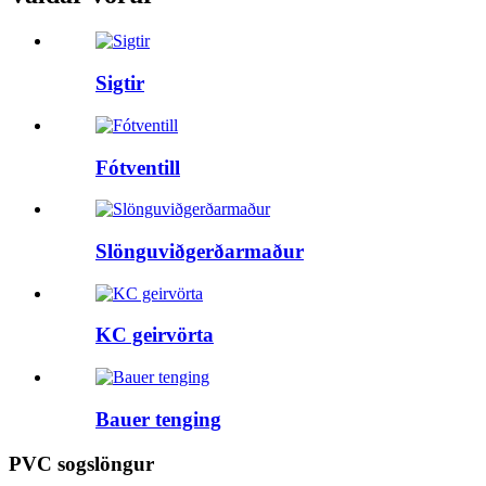
Sigtir
Fótventill
Slönguviðgerðarmaður
KC geirvörta
Bauer tenging
PVC sogslöngur