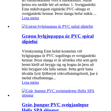
að framúrskarandi vöru á markaðnum. Sumir
þeirra eru ræddir hér að neðan: 1. Sveigjanleiki:
Einn mikilvægasti eiginleiki PVC-slöngu er
sveigjanleiki hennar. Þessi slanga hefur mikla ...
Lesa meira
Grænn bylgjupappa úr PVC spíral
slípiefni
Vörukynning Einn helsti kosturinn við
bylgjupappa úr PVC sogslöngu er sveigjanleiki
hennar. Þessi slanga er úr sérstöku efni sem gerir
henni kleift að beygja sig og bogna án þess að
hún beygjast eða falla saman. Þetta gerir hana
tilvalda fyrir fjölbreytt vökvaflutningsforrit, þar á
meðal efnaflutninga...
Lesa meira
Grár, þungur PVC sveigjanlegur
Helix SPA slöngur