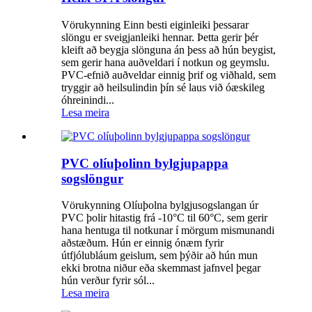
Vörukynning Einn besti eiginleiki þessarar
slöngu er sveigjanleiki hennar. Þetta gerir þér
kleift að beygja slönguna án þess að hún beygist,
sem gerir hana auðveldari í notkun og geymslu.
PVC-efnið auðveldar einnig þrif og viðhald, sem
tryggir að heilsulindin þín sé laus við óæskileg
óhreinindi...
Lesa meira
PVC olíuþolinn bylgjupappa
sogslöngur
Vörukynning Olíuþolna bylgjusogslangan úr
PVC þolir hitastig frá -10°C til 60°C, sem gerir
hana hentuga til notkunar í mörgum mismunandi
aðstæðum. Hún er einnig ónæm fyrir
útfjólubláum geislum, sem þýðir að hún mun
ekki brotna niður eða skemmast jafnvel þegar
hún verður fyrir sól...
Lesa meira