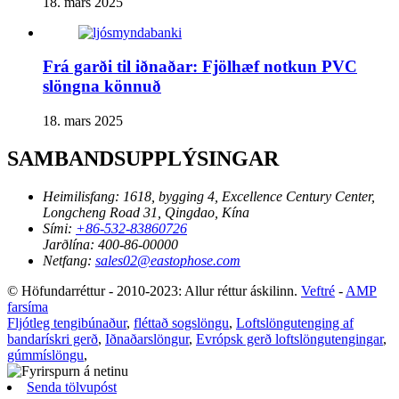
18. mars 2025
Frá garði til iðnaðar: Fjölhæf notkun PVC
slöngna könnuð
18. mars 2025
SAMBANDSUPPLÝSINGAR
Heimilisfang:
1618, bygging 4, Excellence Century Center,
Longcheng Road 31, Qingdao, Kína
Sími:
+86-532-83860726
Jarðlína:
400-86-00000
Netfang:
sales02@eastophose.com
© Höfundarréttur - 2010-2023: Allur réttur áskilinn.
Veftré
-
AMP
farsíma
Fljótleg tengibúnaður
,
fléttað sogslöngu
,
Loftslöngutenging af
bandarískri gerð
,
Iðnaðarslöngur
,
Evrópsk gerð loftslöngutengingar
,
gúmmíslöngu
,
Senda tölvupóst