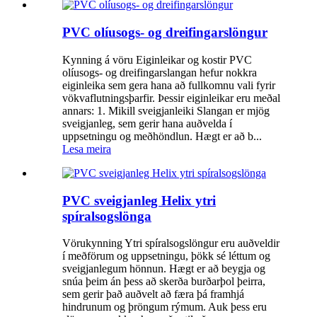
PVC olíusogs- og dreifingarslöngur
Kynning á vöru Eiginleikar og kostir PVC
olíusogs- og dreifingarslangan hefur nokkra
eiginleika sem gera hana að fullkomnu vali fyrir
vökvaflutningsþarfir. Þessir eiginleikar eru meðal
annars: 1. Mikill sveigjanleiki Slangan er mjög
sveigjanleg, sem gerir hana auðvelda í
uppsetningu og meðhöndlun. Hægt er að b...
Lesa meira
PVC sveigjanleg Helix ytri
spíralsogslönga
Vörukynning Ytri spíralsogslöngur eru auðveldir
í meðförum og uppsetningu, þökk sé léttum og
sveigjanlegum hönnun. Hægt er að beygja og
snúa þeim án þess að skerða burðarþol þeirra,
sem gerir það auðvelt að færa þá framhjá
hindrunum og þröngum rýmum. Auk þess eru