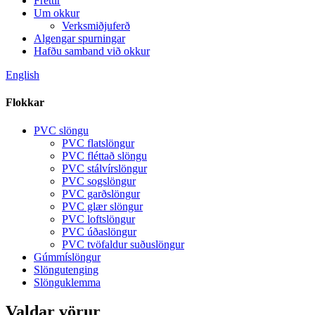
Fréttir
Um okkur
Verksmiðjuferð
Algengar spurningar
Hafðu samband við okkur
English
Flokkar
PVC slöngu
PVC flatslöngur
PVC fléttað slöngu
PVC stálvírslöngur
PVC sogslöngur
PVC garðslöngur
PVC glær slöngur
PVC loftslöngur
PVC úðaslöngur
PVC tvöfaldur suðuslöngur
Gúmmíslöngur
Slöngutenging
Slönguklemma
Valdar vörur