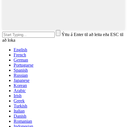
Ýttu á Enter til að leita eða ESC til
að loka
English
French
German
Portuguese
Spanish
Russian
Japanese
Korean
Arabic
Irish
Greek
Turkish
Italian
Danish
Romanian
Indonesian