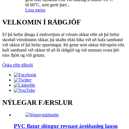
til 60°C, sem gerir þær...
Lesa meira
VELKOMIN Í RÁÐGJÖF
Ef þú hefur áhuga á einhverjum af vörum okkar eftir að þú hefur
skoðað vörulistann okkar, þá skaltu ekki hika við að hafa samband
við okkur ef þú hefur spurningar. Þú getur sent okkur tölvupóst eða
haft samband við okkur til að fá ráðgjöf og við munum svara þér
eins fljótt og við getum.
Óska eftir tilboði
NÝLEGAR FÆRSLUR
PVC flatar slöngur reynast áreiðanleg lausn