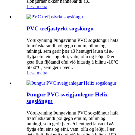
slöngurnar okkar hannaðar til að...
Lesa meira
PVC trefjastyrkt sogslöngu
Vörukynning Þungavinnu PVC sogslöngur hafa
framúrskarandi þol gegn efnum, olíum og
núningi, sem gerir þær að hentugri lausn til að
flytja efni eins og efni, vatn, olíu og leðju. Þær
geta flutt fljótandi efni við hitastig á bilinu -10°C
til 60°C, sem gerir þær...
Lesa meira
Þungur PVC sveigjanlegur Helix
sogslöngur
Vörukynning Þungavinnu PVC sogslöngur hafa
framúrskarandi þol gegn efnum, olíum og
núningi, sem gerir þær að hentugri lausn til að
flytja efni eins og efni, vatn, olíu og leðju. Þær
geta flutt fljótandi efni við hitastig á bilinu -10°C