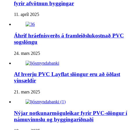
fyrir afvötnun byggingar
11. apríl 2025
Áhrif hráefnisverðs á framleiðslukostnað PVC
sogslöngu
24. mars 2025
Af hverju PVC Layflat slöngur eru að öðlast
vinsældir
21. mars 2025
Nýjar notkunarmöguleikar fyrir PVC-slöngur í
námuvinnslu og byggingariðnaði