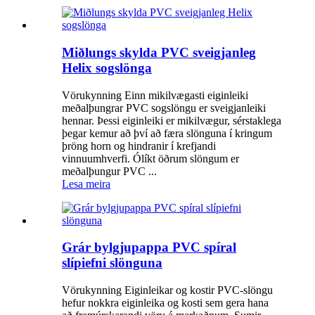
Miðlungs skylda PVC sveigjanleg
Helix sogslönga
Vörukynning Einn mikilvægasti eiginleiki
meðalþungrar PVC sogslöngu er sveigjanleiki
hennar. Þessi eiginleiki er mikilvægur, sérstaklega
þegar kemur að því að færa slönguna í kringum
þröng horn og hindranir í krefjandi
vinnuumhverfi. Ólíkt öðrum slöngum er
meðalþungur PVC ...
Lesa meira
Grár bylgjupappa PVC spíral
slípiefni slönguna
Vörukynning Eiginleikar og kostir PVC-slöngu
hefur nokkra eiginleika og kosti sem gera hana